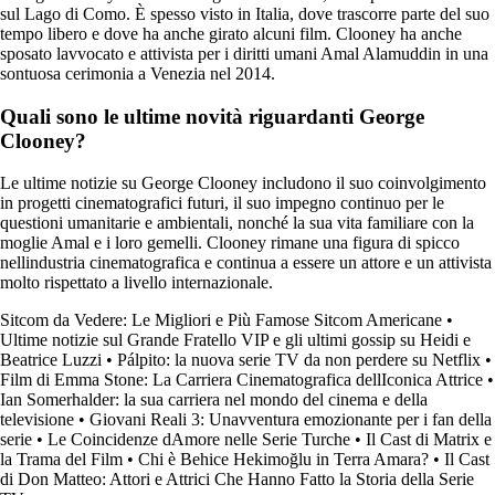
sul Lago di Como. È spesso visto in Italia, dove trascorre parte del suo
tempo libero e dove ha anche girato alcuni film. Clooney ha anche
sposato lavvocato e attivista per i diritti umani Amal Alamuddin in una
sontuosa cerimonia a Venezia nel 2014.
Quali sono le ultime novità riguardanti George
Clooney?
Le ultime notizie su George Clooney includono il suo coinvolgimento
in progetti cinematografici futuri, il suo impegno continuo per le
questioni umanitarie e ambientali, nonché la sua vita familiare con la
moglie Amal e i loro gemelli. Clooney rimane una figura di spicco
nellindustria cinematografica e continua a essere un attore e un attivista
molto rispettato a livello internazionale.
Sitcom da Vedere: Le Migliori e Più Famose Sitcom Americane
•
Ultime notizie sul Grande Fratello VIP e gli ultimi gossip su Heidi e
Beatrice Luzzi
•
Pálpito: la nuova serie TV da non perdere su Netflix
•
Film di Emma Stone: La Carriera Cinematografica dellIconica Attrice
•
Ian Somerhalder: la sua carriera nel mondo del cinema e della
televisione
•
Giovani Reali 3: Unavventura emozionante per i fan della
serie
•
Le Coincidenze dAmore nelle Serie Turche
•
Il Cast di Matrix e
la Trama del Film
•
Chi è Behice Hekimoğlu in Terra Amara?
•
Il Cast
di Don Matteo: Attori e Attrici Che Hanno Fatto la Storia della Serie