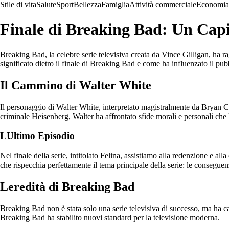
Stile di vita
Salute
Sport
Bellezza
Famiglia
Attività commerciale
Economia
Finale di Breaking Bad: Un Capi
Breaking Bad, la celebre serie televisiva creata da Vince Gilligan, ha ra
significato dietro il finale di Breaking Bad e come ha influenzato il pub
Il Cammino di Walter White
Il personaggio di Walter White, interpretato magistralmente da Bryan Cr
criminale Heisenberg, Walter ha affrontato sfide morali e personali che
LUltimo Episodio
Nel finale della serie, intitolato Felina, assistiamo alla redenzione e 
che rispecchia perfettamente il tema principale della serie: le conseguen
Leredità di Breaking Bad
Breaking Bad non è stata solo una serie televisiva di successo, ma ha c
Breaking Bad ha stabilito nuovi standard per la televisione moderna.