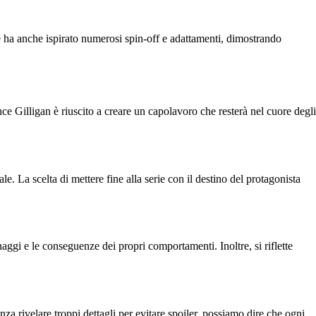
ie ha anche ispirato numerosi spin-off e adattamenti, dimostrando
ce Gilligan è riuscito a creare un capolavoro che resterà nel cuore degli
. La scelta di mettere fine alla serie con il destino del protagonista
ggi e le conseguenze dei propri comportamenti. Inoltre, si riflette
za rivelare troppi dettagli per evitare spoiler, possiamo dire che ogni