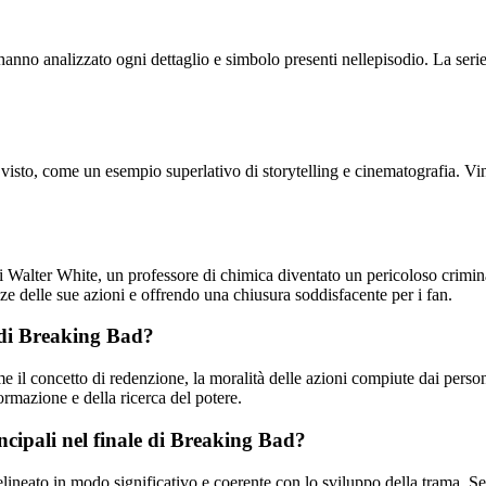
 hanno analizzato ogni dettaglio e simbolo presenti nellepisodio. La ser
visto, come un esempio superlativo di storytelling e cinematografia. Vin
i Walter White, un professore di chimica diventato un pericoloso criminale
e delle sue azioni e offrendo una chiusura soddisfacente per i fan.
e di Breaking Bad?
il concetto di redenzione, la moralità delle azioni compiute dai persona
ormazione e della ricerca del potere.
ncipali nel finale di Breaking Bad?
lineato in modo significativo e coerente con lo sviluppo della trama. Sen