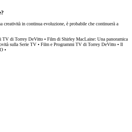
e?
a creatività in continua evoluzione, è probabile che continuerà a
i TV di Torrey DeVitto
•
Film di Shirley MacLaine: Una panoramica
vità sulla Serie TV
•
Film e Programmi TV di Torrey DeVitto
•
Il
FO
•