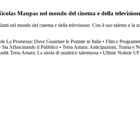
 Nicolas Maupas nel mondo del cinema e della television
nti nel mondo del cinema e della televisione. Con il suo talento e la su
de La Promessa: Dove Guardare le Puntate in Italia
•
Film e Programm
 Sta Affascinando il Pubblico
•
Terra Amara: Anticipazioni, Trama e No
adik Terra Amara: La storia di unattrice talentuosa
•
Ultime Notizie U