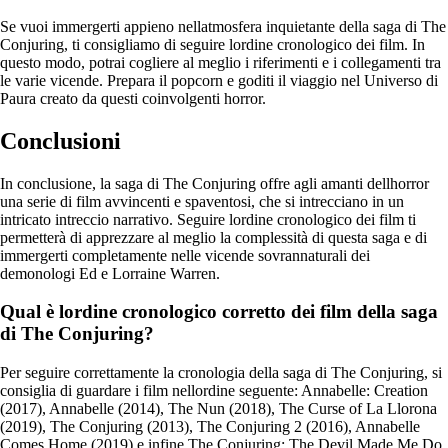
Se vuoi immergerti appieno nellatmosfera inquietante della saga di The
Conjuring, ti consigliamo di seguire lordine cronologico dei film. In
questo modo, potrai cogliere al meglio i riferimenti e i collegamenti tra
le varie vicende. Prepara il popcorn e goditi il viaggio nel Universo di
Paura creato da questi coinvolgenti horror.
Conclusioni
In conclusione, la saga di The Conjuring offre agli amanti dellhorror
una serie di film avvincenti e spaventosi, che si intrecciano in un
intricato intreccio narrativo. Seguire lordine cronologico dei film ti
permetterà di apprezzare al meglio la complessità di questa saga e di
immergerti completamente nelle vicende sovrannaturali dei
demonologi Ed e Lorraine Warren.
Qual è lordine cronologico corretto dei film della saga
di The Conjuring?
Per seguire correttamente la cronologia della saga di The Conjuring, si
consiglia di guardare i film nellordine seguente: Annabelle: Creation
(2017), Annabelle (2014), The Nun (2018), The Curse of La Llorona
(2019), The Conjuring (2013), The Conjuring 2 (2016), Annabelle
Comes Home (2019) e infine The Conjuring: The Devil Made Me Do