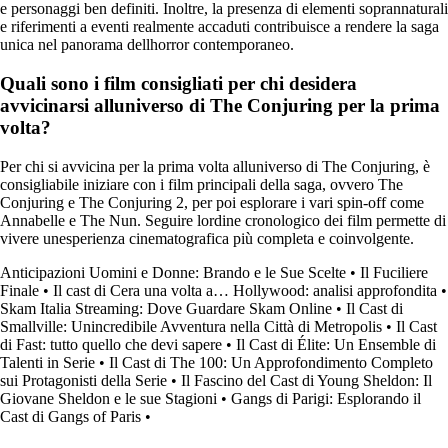
e personaggi ben definiti. Inoltre, la presenza di elementi soprannaturali
e riferimenti a eventi realmente accaduti contribuisce a rendere la saga
unica nel panorama dellhorror contemporaneo.
Quali sono i film consigliati per chi desidera
avvicinarsi alluniverso di The Conjuring per la prima
volta?
Per chi si avvicina per la prima volta alluniverso di The Conjuring, è
consigliabile iniziare con i film principali della saga, ovvero The
Conjuring e The Conjuring 2, per poi esplorare i vari spin-off come
Annabelle e The Nun. Seguire lordine cronologico dei film permette di
vivere unesperienza cinematografica più completa e coinvolgente.
Anticipazioni Uomini e Donne: Brando e le Sue Scelte
•
Il Fuciliere
Finale
•
Il cast di Cera una volta a… Hollywood: analisi approfondita
•
Skam Italia Streaming: Dove Guardare Skam Online
•
Il Cast di
Smallville: Unincredibile Avventura nella Città di Metropolis
•
Il Cast
di Fast: tutto quello che devi sapere
•
Il Cast di Élite: Un Ensemble di
Talenti in Serie
•
Il Cast di The 100: Un Approfondimento Completo
sui Protagonisti della Serie
•
Il Fascino del Cast di Young Sheldon: Il
Giovane Sheldon e le sue Stagioni
•
Gangs di Parigi: Esplorando il
Cast di Gangs of Paris
•