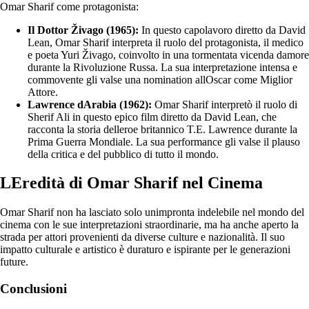
Omar Sharif come protagonista:
Il Dottor Živago (1965):
In questo capolavoro diretto da David
Lean, Omar Sharif interpreta il ruolo del protagonista, il medico
e poeta Yuri Živago, coinvolto in una tormentata vicenda damore
durante la Rivoluzione Russa. La sua interpretazione intensa e
commovente gli valse una nomination allOscar come Miglior
Attore.
Lawrence dArabia (1962):
Omar Sharif interpretò il ruolo di
Sherif Ali in questo epico film diretto da David Lean, che
racconta la storia delleroe britannico T.E. Lawrence durante la
Prima Guerra Mondiale. La sua performance gli valse il plauso
della critica e del pubblico di tutto il mondo.
LEredità di Omar Sharif nel Cinema
Omar Sharif non ha lasciato solo unimpronta indelebile nel mondo del
cinema con le sue interpretazioni straordinarie, ma ha anche aperto la
strada per attori provenienti da diverse culture e nazionalità. Il suo
impatto culturale e artistico è duraturo e ispirante per le generazioni
future.
Conclusioni