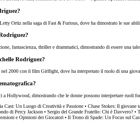
driguez?
Letty Ortiz nella saga di Fast & Furious, dove ha dimostrato le sue abili
e Rodriguez?
ione, fantascienza, thriller e drammatici, dimostrando di essere una talen
ichelle Rodriguez?
l 2000 con il film Girlfight, dove ha interpretato il ruolo di una giov
nematografica?
i a Hollywood, dimostrando che le donne possono interpretare ruoli forti
ia Cast: Un Luogo di Creatività e Passione
•
Chase Stokes: Il giovane 
ondo di Percy Jackson
•
Sergio del Grande Fratello: Chi è Davvero?
•
T
nsioni e Opinioni dei Giocatori
•
Il Trono di Spade: Un Focus sul Cast