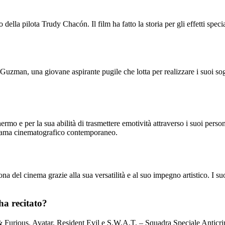
ella pilota Trudy Chacón. Il film ha fatto la storia per gli effetti speci
 Guzman, una giovane aspirante pugile che lotta per realizzare i suoi so
mo e per la sua abilità di trasmettere emotività attraverso i suoi person
norama cinematografico contemporaneo.
 del cinema grazie alla sua versatilità e al suo impegno artistico. I suo
ha recitato?
t & Furious, Avatar, Resident Evil e S.W.A.T. – Squadra Speciale Anticr