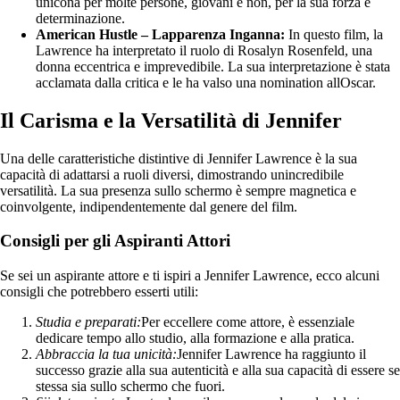
unicona per molte persone, giovani e non, per la sua forza e
determinazione.
American Hustle – Lapparenza Inganna:
In questo film, la
Lawrence ha interpretato il ruolo di Rosalyn Rosenfeld, una
donna eccentrica e imprevedibile. La sua interpretazione è stata
acclamata dalla critica e le ha valso una nomination allOscar.
Il Carisma e la Versatilità di Jennifer
Una delle caratteristiche distintive di Jennifer Lawrence è la sua
capacità di adattarsi a ruoli diversi, dimostrando unincredibile
versatilità. La sua presenza sullo schermo è sempre magnetica e
coinvolgente, indipendentemente dal genere del film.
Consigli per gli Aspiranti Attori
Se sei un aspirante attore e ti ispiri a Jennifer Lawrence, ecco alcuni
consigli che potrebbero esserti utili:
Studia e preparati:
Per eccellere come attore, è essenziale
dedicare tempo allo studio, alla formazione e alla pratica.
Abbraccia la tua unicità:
Jennifer Lawrence ha raggiunto il
successo grazie alla sua autenticità e alla sua capacità di essere se
stessa sia sullo schermo che fuori.