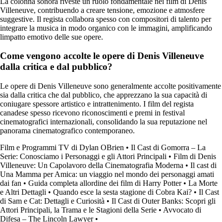
La colonna sonora riveste un ruolo fondamentale nei film di Denis
Villeneuve, contribuendo a creare tensione, emozione e atmosfere
suggestive. Il regista collabora spesso con compositori di talento per
integrare la musica in modo organico con le immagini, amplificando
limpatto emotivo delle sue opere.
Come vengono accolte le opere di Denis Villeneuve
dalla critica e dal pubblico?
Le opere di Denis Villeneuve sono generalmente accolte positivamente
sia dalla critica che dal pubblico, che apprezzano la sua capacità di
coniugare spessore artistico e intrattenimento. I film del regista
canadese spesso ricevono riconoscimenti e premi in festival
cinematografici internazionali, consolidando la sua reputazione nel
panorama cinematografico contemporaneo.
Film e Programmi TV di Dylan OBrien
•
Il Cast di Gomorra – La
Serie: Conosciamo i Personaggi e gli Attori Principali
•
Film di Denis
Villeneuve: Un Capolavoro della Cinematografia Moderna
•
Il cast di
Una Mamma per Amica: un viaggio nel mondo dei personaggi amati
dai fan
•
Guida completa allordine dei film di Harry Potter
•
La Morte
e Altri Dettagli
•
Quando esce la sesta stagione di Cobra Kai?
•
Il Cast
di Sam e Cat: Dettagli e Curiosità
•
Il Cast di Outer Banks: Scopri gli
Attori Principali, la Trama e le Stagioni della Serie
•
Avvocato di
Difesa – The Lincoln Lawyer
•