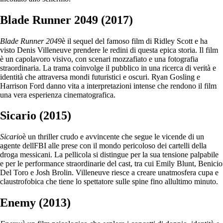
Blade Runner 2049 (2017)
Blade Runner 2049
è il sequel del famoso film di Ridley Scott e ha
visto Denis Villeneuve prendere le redini di questa epica storia. Il film
è un capolavoro visivo, con scenari mozzafiato e una fotografia
straordinaria. La trama coinvolge il pubblico in una ricerca di verità e
identità che attraversa mondi futuristici e oscuri. Ryan Gosling e
Harrison Ford danno vita a interpretazioni intense che rendono il film
una vera esperienza cinematografica.
Sicario (2015)
Sicario
è un thriller crudo e avvincente che segue le vicende di un
agente dellFBI alle prese con il mondo pericoloso dei cartelli della
droga messicani. La pellicola si distingue per la sua tensione palpabile
e per le performance straordinarie del cast, tra cui Emily Blunt, Benicio
Del Toro e Josh Brolin. Villeneuve riesce a creare unatmosfera cupa e
claustrofobica che tiene lo spettatore sulle spine fino allultimo minuto.
Enemy (2013)