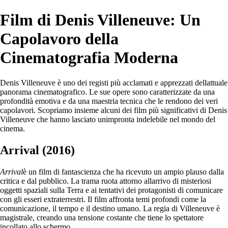
Film di Denis Villeneuve: Un
Capolavoro della
Cinematografia Moderna
Denis Villeneuve è uno dei registi più acclamati e apprezzati dellattuale
panorama cinematografico. Le sue opere sono caratterizzate da una
profondità emotiva e da una maestria tecnica che le rendono dei veri
capolavori. Scopriamo insieme alcuni dei film più significativi di Denis
Villeneuve che hanno lasciato unimpronta indelebile nel mondo del
cinema.
Arrival (2016)
Arrival
è un film di fantascienza che ha ricevuto un ampio plauso dalla
critica e dal pubblico. La trama ruota attorno allarrivo di misteriosi
oggetti spaziali sulla Terra e ai tentativi dei protagonisti di comunicare
con gli esseri extraterrestri. Il film affronta temi profondi come la
comunicazione, il tempo e il destino umano. La regia di Villeneuve è
magistrale, creando una tensione costante che tiene lo spettatore
incollato allo schermo.