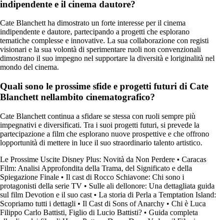
indipendente e il cinema dautore?
Cate Blanchett ha dimostrato un forte interesse per il cinema
indipendente e dautore, partecipando a progetti che esplorano
tematiche complesse e innovative. La sua collaborazione con registi
visionari e la sua volontà di sperimentare ruoli non convenzionali
dimostrano il suo impegno nel supportare la diversità e loriginalità nel
mondo del cinema.
Quali sono le prossime sfide e progetti futuri di Cate
Blanchett nellambito cinematografico?
Cate Blanchett continua a sfidare se stessa con ruoli sempre più
impegnativi e diversificati. Tra i suoi progetti futuri, si prevede la
partecipazione a film che esplorano nuove prospettive e che offrono
lopportunità di mettere in luce il suo straordinario talento artistico.
Le Prossime Uscite Disney Plus: Novità da Non Perdere
•
Caracas
Film: Analisi Approfondita della Trama, del Significato e della
Spiegazione Finale
•
Il cast di Rocco Schiavone: Chi sono i
protagonisti della serie TV
•
Sulle ali dellonore: Una dettagliata guida
sul film Devotion e il suo cast
•
La storia di Perla a Temptation Island:
Scopriamo tutti i dettagli
•
Il Cast di Sons of Anarchy
•
Chi è Luca
Filippo Carlo Battisti, Figlio di Lucio Battisti?
•
Guida completa