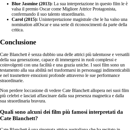
Blue Jasmine (2013):
La sua interpretazione in questo film le è
valsa il premio Oscar come Migliore Attrice Protagonista,
confermando il suo talento straordinario.
Carol (2015):
Uninterpretazione magistrale che le ha valso una
nomination allOscar e una serie di riconoscimenti da parte della
critica.
Conclusione
Cate Blanchett è senza dubbio una delle attrici più talentuose e versatili
della sua generazione, capace di immergersi in ruoli complessi e
coinvolgenti con una facilità e una grazia uniche. I suoi film sono un
testamento alla sua abilità nel trasformarsi in personaggi indimenticabili
e nel trasmettere emozioni profonde attraverso le sue performance
straordinarie.
Non perdere loccasione di vedere Cate Blanchett allopera nei suoi film
più celebri e lasciati affascinare dalla sua presenza magnetica e dalla
sua straordinaria bravura.
Quali sono alcuni dei film più famosi interpretati da
Cate Blanchett?
Cate Blanchett è una rinomata attrice australiana che ha recitato in