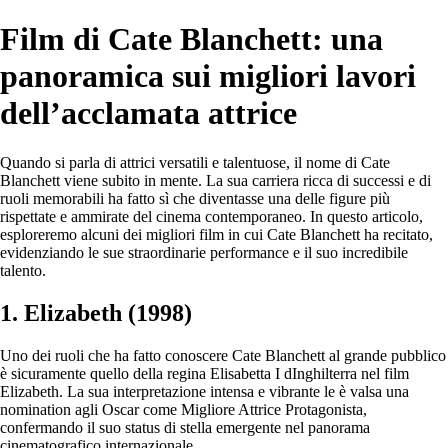
Film di Cate Blanchett: una
panoramica sui migliori lavori
dell’acclamata attrice
Quando si parla di attrici versatili e talentuose, il nome di Cate
Blanchett viene subito in mente. La sua carriera ricca di successi e di
ruoli memorabili ha fatto sì che diventasse una delle figure più
rispettate e ammirate del cinema contemporaneo. In questo articolo,
esploreremo alcuni dei migliori film in cui Cate Blanchett ha recitato,
evidenziando le sue straordinarie performance e il suo incredibile
talento.
1. Elizabeth (1998)
Uno dei ruoli che ha fatto conoscere Cate Blanchett al grande pubblico
è sicuramente quello della regina Elisabetta I dInghilterra nel film
Elizabeth. La sua interpretazione intensa e vibrante le è valsa una
nomination agli Oscar come Migliore Attrice Protagonista,
confermando il suo status di stella emergente nel panorama
cinematografico internazionale.