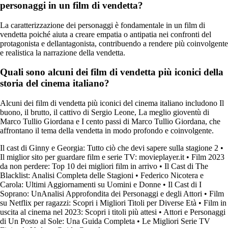
personaggi in un film di vendetta?
La caratterizzazione dei personaggi è fondamentale in un film di
vendetta poiché aiuta a creare empatia o antipatia nei confronti del
protagonista e dellantagonista, contribuendo a rendere più coinvolgente
e realistica la narrazione della vendetta.
Quali sono alcuni dei film di vendetta più iconici della
storia del cinema italiano?
Alcuni dei film di vendetta più iconici del cinema italiano includono Il
buono, il brutto, il cattivo di Sergio Leone, La meglio gioventù di
Marco Tullio Giordana e I cento passi di Marco Tullio Giordana, che
affrontano il tema della vendetta in modo profondo e coinvolgente.
Il cast di Ginny e Georgia: Tutto ciò che devi sapere sulla stagione 2
•
Il miglior sito per guardare film e serie TV: movieplayer.it
•
Film 2023
da non perdere: Top 10 dei migliori film in arrivo
•
Il Cast di The
Blacklist: Analisi Completa delle Stagioni
•
Federico Nicotera e
Carola: Ultimi Aggiornamenti su Uomini e Donne
•
Il Cast di I
Soprano: UnAnalisi Approfondita dei Personaggi e degli Attori
•
Film
su Netflix per ragazzi: Scopri i Migliori Titoli per Diverse Età
•
Film in
uscita al cinema nel 2023: Scopri i titoli più attesi
•
Attori e Personaggi
di Un Posto al Sole: Una Guida Completa
•
Le Migliori Serie TV