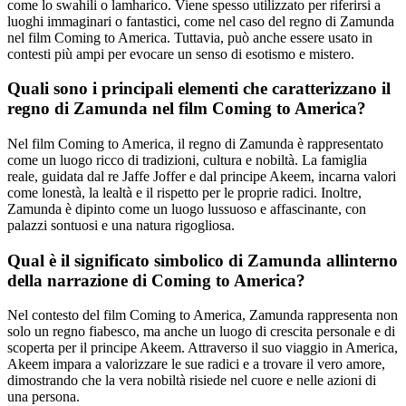
come lo swahili o lamharico. Viene spesso utilizzato per riferirsi a
luoghi immaginari o fantastici, come nel caso del regno di Zamunda
nel film Coming to America. Tuttavia, può anche essere usato in
contesti più ampi per evocare un senso di esotismo e mistero.
Quali sono i principali elementi che caratterizzano il
regno di Zamunda nel film Coming to America?
Nel film Coming to America, il regno di Zamunda è rappresentato
come un luogo ricco di tradizioni, cultura e nobiltà. La famiglia
reale, guidata dal re Jaffe Joffer e dal principe Akeem, incarna valori
come lonestà, la lealtà e il rispetto per le proprie radici. Inoltre,
Zamunda è dipinto come un luogo lussuoso e affascinante, con
palazzi sontuosi e una natura rigogliosa.
Qual è il significato simbolico di Zamunda allinterno
della narrazione di Coming to America?
Nel contesto del film Coming to America, Zamunda rappresenta non
solo un regno fiabesco, ma anche un luogo di crescita personale e di
scoperta per il principe Akeem. Attraverso il suo viaggio in America,
Akeem impara a valorizzare le sue radici e a trovare il vero amore,
dimostrando che la vera nobiltà risiede nel cuore e nelle azioni di
una persona.