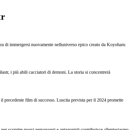
tr
 lora di immergersi nuovamente nelluniverso epico creato da Koyoharu
tr, i più abili cacciatori di demoni. La storia si concentrerà
il precedente film di successo. Luscita prevista per il 2024 promette
sa per scoprire nuovi personaggi e antagonisti contribuisce allentusiasmo