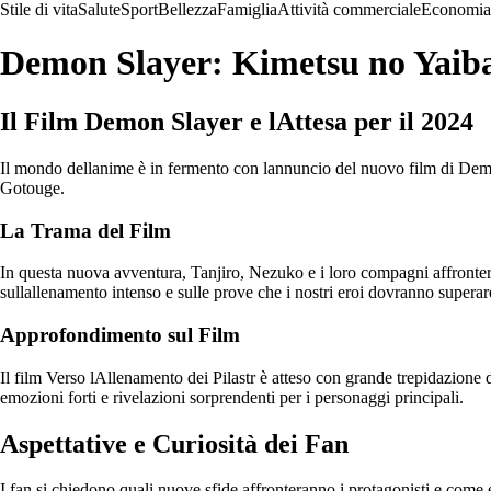
Stile di vita
Salute
Sport
Bellezza
Famiglia
Attività commerciale
Economia
Demon Slayer: Kimetsu no Yaiba 
Il Film Demon Slayer e lAttesa per il 2024
Il mondo dellanime è in fermento con lannuncio del nuovo film di Demo
Gotouge.
La Trama del Film
In questa nuova avventura, Tanjiro, Nezuko e i loro compagni affrontera
sullallenamento intenso e sulle prove che i nostri eroi dovranno superare
Approfondimento sul Film
Il film Verso lAllenamento dei Pilastr è atteso con grande trepidazione
emozioni forti e rivelazioni sorprendenti per i personaggi principali.
Aspettative e Curiosità dei Fan
I fan si chiedono quali nuove sfide affronteranno i protagonisti e come e