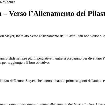
Residenza
– Verso l’Allenamento dei Pilas
n Slayer, intitolato Verso lAllenamento dei Pilastr. I fan non vedono
nno sfide sempre più impegnative mentre si preparano per diventare Pilas
 per raggiungere il loro obiettivo.
 dai fan di Demon Slayer, che hanno amato le prime stagioni dellanime e 
volveranno i loro poteri durante lallenamento dei Pilastr. Inoltre, latte