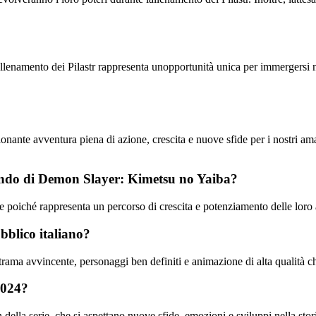
lAllenamento dei Pilastr rappresenta unopportunità unica per immergersi ne
ante avventura piena di azione, crescita e nuove sfide per i nostri ama
mondo di Demon Slayer: Kimetsu no Yaiba?
rie poiché rappresenta un percorso di crescita e potenziamento delle loro 
bblico italiano?
 trama avvincente, personaggi ben definiti e animazione di alta qualità c
2024?
della serie, che si aspettano nuove sfide, emozioni e sviluppi nella stor