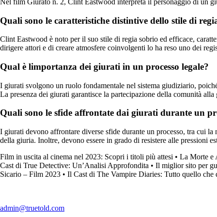
Nel film Giurato n. 2, Clint Eastwood interpreta il personaggio di un giu
Quali sono le caratteristiche distintive dello stile di re
Clint Eastwood è noto per il suo stile di regia sobrio ed efficace, carat
dirigere attori e di creare atmosfere coinvolgenti lo ha reso uno dei regis
Qual è limportanza dei giurati in un processo legale?
I giurati svolgono un ruolo fondamentale nel sistema giudiziario, poiché
La presenza dei giurati garantisce la partecipazione della comunità alla 
Quali sono le sfide affrontate dai giurati durante un p
I giurati devono affrontare diverse sfide durante un processo, tra cui la
della giuria. Inoltre, devono essere in grado di resistere alle pressioni e
Film in uscita al cinema nel 2023: Scopri i titoli più attesi
•
La Morte e A
Cast di True Detective: Un’Analisi Approfondita
•
Il miglior sito per g
Sicario – Film 2023
•
Il Cast di The Vampire Diaries: Tutto quello che 
admin@truetold.com