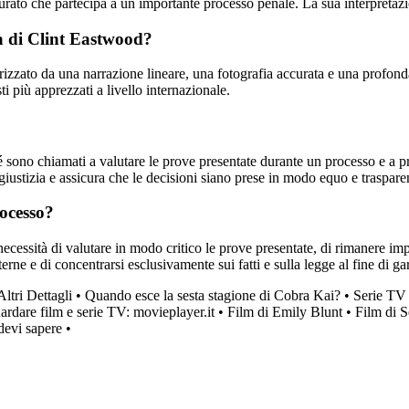
rato che partecipa a un importante processo penale. La sua interpretazion
gia di Clint Eastwood?
terizzato da una narrazione lineare, una fotografia accurata e una profond
ti più apprezzati a livello internazionale.
 sono chiamati a valutare le prove presentate durante un processo e a pr
giustizia e assicura che le decisioni siano prese in modo equo e traspare
rocesso?
 necessità di valutare in modo critico le prove presentate, di rimanere i
sterne e di concentrarsi esclusivamente sui fatti e sulla legge al fine di g
ltri Dettagli
•
Quando esce la sesta stagione di Cobra Kai?
•
Serie TV 
uardare film e serie TV: movieplayer.it
•
Film di Emily Blunt
•
Film di 
devi sapere
•