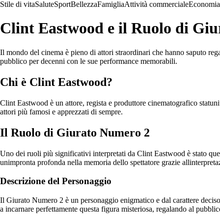
Stile di vita
Salute
Sport
Bellezza
Famiglia
Attività commerciale
Economia
Clint Eastwood e il Ruolo di Gi
Il mondo del cinema è pieno di attori straordinari che hanno saputo rega
pubblico per decenni con le sue performance memorabili.
Chi è Clint Eastwood?
Clint Eastwood è un attore, regista e produttore cinematografico statuni
attori più famosi e apprezzati di sempre.
Il Ruolo di Giurato Numero 2
Uno dei ruoli più significativi interpretati da Clint Eastwood è stato q
unimpronta profonda nella memoria dello spettatore grazie allinterpretaz
Descrizione del Personaggio
Il Giurato Numero 2 è un personaggio enigmatico e dal carattere deciso. 
a incarnare perfettamente questa figura misteriosa, regalando al pubblic