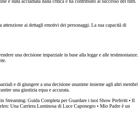
e è stata acclamata dalla critica e ha contribuito al successo del film.
a attenzione ai dettagli emotivi dei personaggi. La sua capacità di
endere una decisione imparziale in base alla legge e alle testimonianze.
nte.
mparziali e di giungere a una decisione unanime insieme agli altri membri
arantire una giustizia equa e accurata.
in Streaming: Guida Completa per Guardare i tuoi Show Preferiti
•
Il
Selen: Una Carriera Luminosa di Luce Caponegro
•
Mio Padre è un