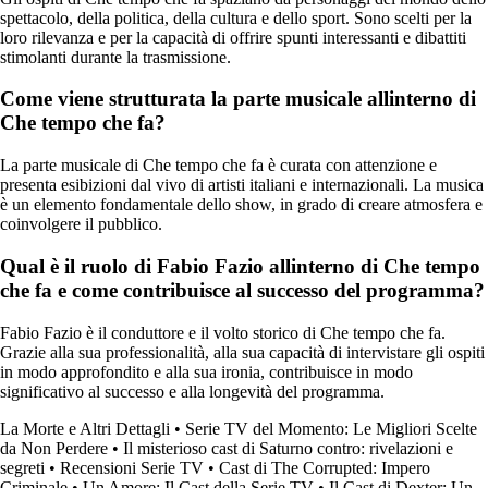
spettacolo, della politica, della cultura e dello sport. Sono scelti per la
loro rilevanza e per la capacità di offrire spunti interessanti e dibattiti
stimolanti durante la trasmissione.
Come viene strutturata la parte musicale allinterno di
Che tempo che fa?
La parte musicale di Che tempo che fa è curata con attenzione e
presenta esibizioni dal vivo di artisti italiani e internazionali. La musica
è un elemento fondamentale dello show, in grado di creare atmosfera e
coinvolgere il pubblico.
Qual è il ruolo di Fabio Fazio allinterno di Che tempo
che fa e come contribuisce al successo del programma?
Fabio Fazio è il conduttore e il volto storico di Che tempo che fa.
Grazie alla sua professionalità, alla sua capacità di intervistare gli ospiti
in modo approfondito e alla sua ironia, contribuisce in modo
significativo al successo e alla longevità del programma.
La Morte e Altri Dettagli
•
Serie TV del Momento: Le Migliori Scelte
da Non Perdere
•
Il misterioso cast di Saturno contro: rivelazioni e
segreti
•
Recensioni Serie TV
•
Cast di The Corrupted: Impero
Criminale
•
Un Amore: Il Cast della Serie TV
•
Il Cast di Dexter: Un