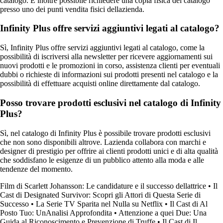
catalogo. È inoltre possibile richiedere una copia fisica del catalogo
presso uno dei punti vendita fisici dellazienda.
Infinity Plus offre servizi aggiuntivi legati al catalogo?
Sì, Infinity Plus offre servizi aggiuntivi legati al catalogo, come la
possibilità di iscriversi alla newsletter per ricevere aggiornamenti sui
nuovi prodotti e le promozioni in corso, assistenza clienti per eventuali
dubbi o richieste di informazioni sui prodotti presenti nel catalogo e la
possibilità di effettuare acquisti online direttamente dal catalogo.
Posso trovare prodotti esclusivi nel catalogo di Infinity
Plus?
Sì, nel catalogo di Infinity Plus è possibile trovare prodotti esclusivi
che non sono disponibili altrove. Lazienda collabora con marchi e
designer di prestigio per offrire ai clienti prodotti unici e di alta qualità
che soddisfano le esigenze di un pubblico attento alla moda e alle
tendenze del momento.
Film di Scarlett Johansson: Le candidature e il successo dellattrice
•
Il
Cast di Designated Survivor: Scopri gli Attori di Questa Serie di
Successo
•
La Serie TV Sparita nel Nulla su Netflix
•
Il Cast di Al
Posto Tuo: UnAnalisi Approfondita
•
Attenzione a quei Due: Una
Guida al Riconoscimento e Prevenzione di Truffe
•
Il Cast di Il