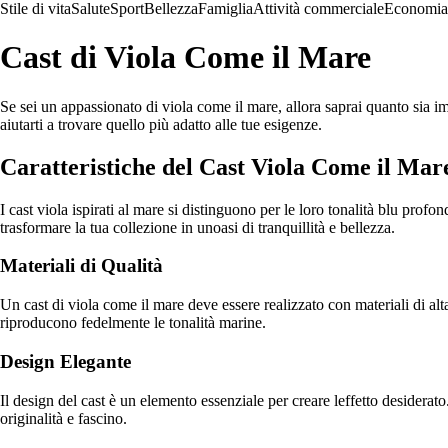
Stile di vita
Salute
Sport
Bellezza
Famiglia
Attività commerciale
Economia
Cast di Viola Come il Mare
Se sei un appassionato di viola come il mare, allora saprai quanto sia impo
aiutarti a trovare quello più adatto alle tue esigenze.
Caratteristiche del Cast Viola Come il Mar
I cast viola ispirati al mare si distinguono per le loro tonalità blu pro
trasformare la tua collezione in unoasi di tranquillità e bellezza.
Materiali di Qualità
Un cast di viola come il mare deve essere realizzato con materiali di alta
riproducono fedelmente le tonalità marine.
Design Elegante
Il design del cast è un elemento essenziale per creare leffetto desiderato
originalità e fascino.