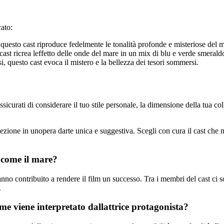
cato:
à, questo cast riproduce fedelmente le tonalità profonde e misteriose del 
cast ricrea leffetto delle onde del mare in un mix di blu e verde smerald
i, questo cast evoca il mistero e la bellezza dei tesori sommersi.
ssicurati di considerare il tuo stile personale, la dimensione della tua co
zione in unopera darte unica e suggestiva. Scegli con cura il cast che meg
a come il mare?
anno contribuito a rendere il film un successo. Tra i membri del cast ci 
.
ome viene interpretato dallattrice protagonista?