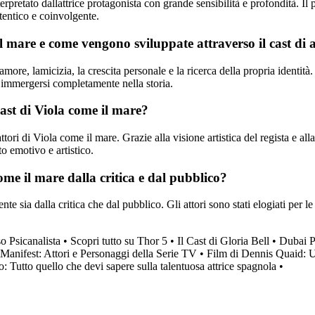
rpretato dallattrice protagonista con grande sensibilità e profondità. Il p
tentico e coinvolgente.
l mare e come vengono sviluppate attraverso il cast di a
ore, lamicizia, la crescita personale e la ricerca della propria identità. 
di immergersi completamente nella storia.
cast di Viola come il mare?
ri di Viola come il mare. Grazie alla visione artistica del regista e alla 
o emotivo e artistico.
ome il mare dalla critica e dal pubblico?
e sia dalla critica che dal pubblico. Gli attori sono stati elogiati per le
o Psicanalista
•
Scopri tutto su Thor 5
•
Il Cast di Gloria Bell
•
Dubai Po
i Manifest: Attori e Personaggi della Serie TV
•
Film di Dennis Quaid: U
: Tutto quello che devi sapere sulla talentuosa attrice spagnola
•