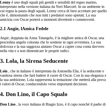
Lenny
è uno degli squali più gentili e sensibili del regno marino,
interpretato nella versione italiana da Neri Marcorè. In un ambiente in
cui regna la paura degli squali, Lenny cerca di farsi accettare per quello
che è, dimostrando che non tutti i predatori sono spietati. La sua
amicizia con Oscar porterà a momenti divertenti e commoventi.
2.1 Angie, lAmica Fedele
Angie
, doppiata da Anna Tatangelo, è la migliore amica di Oscar, una
pesciolina angelo colorata che lo sostiene in ogni avventura. La sua
dolcezza e la sua saggezza aiutano Oscar a capire cosa conta davvero
nella vita e a non dimenticare le proprie radici.
3. Lola, la Sirena Seducente
Lola
, che in italiano è interpretata da Antonella Elia, è la seducente e
vanitosa sirena che farà battere il cuore di Oscar. Con la sua eleganza e
la sua ambizione, Lola rappresenta la tentazione che metterà alla prova
i valori di Oscar, conducendolo verso importanti decisioni.
4. Don Lino, il Capo Squalo
Don Lino
, la voce italiana di Biagio Izzo, è il capo nonché il padre di