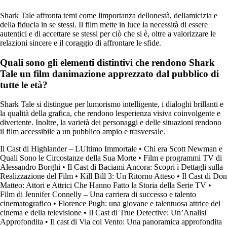
Shark Tale affronta temi come limportanza dellonestà, dellamicizia e
della fiducia in se stessi. Il film mette in luce la necessità di essere
autentici e di accettare se stessi per ciò che si è, oltre a valorizzare le
relazioni sincere e il coraggio di affrontare le sfide.
Quali sono gli elementi distintivi che rendono Shark
Tale un film danimazione apprezzato dal pubblico di
tutte le età?
Shark Tale si distingue per lumorismo intelligente, i dialoghi brillanti e
la qualità della grafica, che rendono lesperienza visiva coinvolgente e
divertente. Inoltre, la varietà dei personaggi e delle situazioni rendono
il film accessibile a un pubblico ampio e trasversale.
Il Cast di Highlander – LUltimo Immortale
•
Chi era Scott Newman e
Quali Sono le Circostanze della Sua Morte
•
Film e programmi TV di
Alessandro Borghi
•
Il Cast di Baciami Ancora: Scopri i Dettagli sulla
Realizzazione del Film
•
Kill Bill 3: Un Ritorno Atteso
•
Il Cast di Don
Matteo: Attori e Attrici Che Hanno Fatto la Storia della Serie TV
•
Film di Jennifer Connelly – Una carriera di successo e talento
cinematografico
•
Florence Pugh: una giovane e talentuosa attrice del
cinema e della televisione
•
Il Cast di True Detective: Un’Analisi
Approfondita
•
Il cast di Via col Vento: Una panoramica approfondita