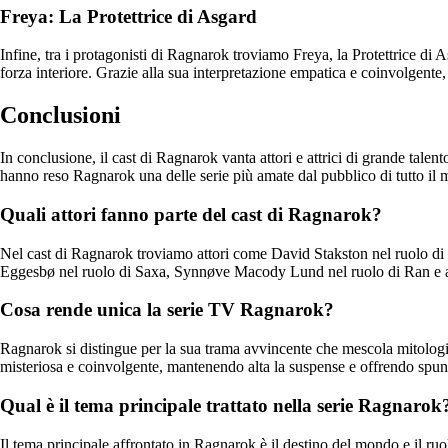
Freya: La Protettrice di Asgard
Infine, tra i protagonisti di Ragnarok troviamo Freya, la Protettrice di
forza interiore. Grazie alla sua interpretazione empatica e coinvolgent
Conclusioni
In conclusione, il cast di Ragnarok vanta attori e attrici di grande tale
hanno reso Ragnarok una delle serie più amate dal pubblico di tutto il
Quali attori fanno parte del cast di Ragnarok?
Nel cast di Ragnarok troviamo attori come David Stakston nel ruolo d
Eggesbø nel ruolo di Saxa, Synnøve Macody Lund nel ruolo di Ran e altr
Cosa rende unica la serie TV Ragnarok?
Ragnarok si distingue per la sua trama avvincente che mescola mitologia
misteriosa e coinvolgente, mantenendo alta la suspense e offrendo spunti
Qual è il tema principale trattato nella serie Ragnarok
Il tema principale affrontato in Ragnarok è il destino del mondo e il ruolo