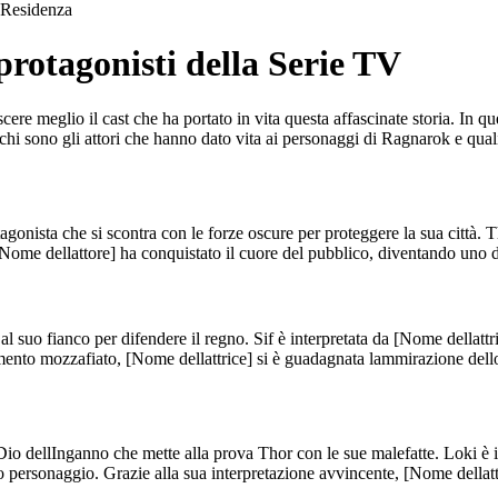
Residenza
protagonisti della Serie TV
e meglio il cast che ha portato in vita questa affascinate storia. In quest
i chi sono gli attori che hanno dato vita ai personaggi di Ragnarok e quali
nista che si scontra con le forze oscure per proteggere la sua città. Tho
Nome dellattore] ha conquistato il cuore del pubblico, diventando uno dei
 suo fianco per difendere il regno. Sif è interpretata da [Nome dellattri
mento mozzafiato, [Nome dellattrice] si è guadagnata lammirazione dello
o dellInganno che mette alla prova Thor con le sue malefatte. Loki è int
 personaggio. Grazie alla sua interpretazione avvincente, [Nome dellattor