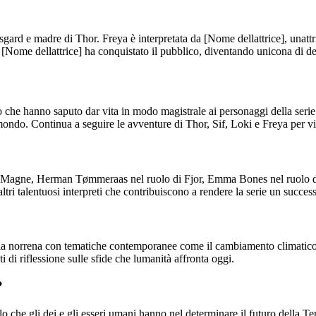
 Asgard e madre di Thor. Freya è interpretata da [Nome dellattrice], unat
e, [Nome dellattrice] ha conquistato il pubblico, diventando unicona di 
nto che hanno saputo dar vita in modo magistrale ai personaggi della seri
 mondo. Continua a seguire le avventure di Thor, Sif, Loki e Freya per 
i Magne, Herman Tømmeraas nel ruolo di Fjor, Emma Bones nel ruolo di 
i talentuosi interpreti che contribuiscono a rendere la serie un succes
 norrena con tematiche contemporanee come il cambiamento climatico e la
 di riflessione sulle sfide che lumanità affronta oggi.
?
 che gli dei e gli esseri umani hanno nel determinare il futuro della Terra