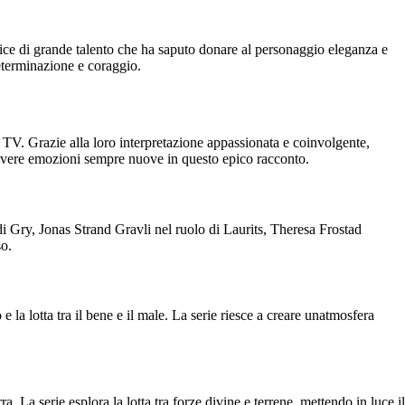
trice di grande talento che ha saputo donare al personaggio eleganza e
determinazione e coraggio.
e TV. Grazie alla loro interpretazione appassionata e coinvolgente,
vivere emozioni sempre nuove in questo epico racconto.
Gry, Jonas Strand Gravli nel ruolo di Laurits, Theresa Frostad
so.
 lotta tra il bene e il male. La serie riesce a creare unatmosfera
. La serie esplora la lotta tra forze divine e terrene, mettendo in luce il