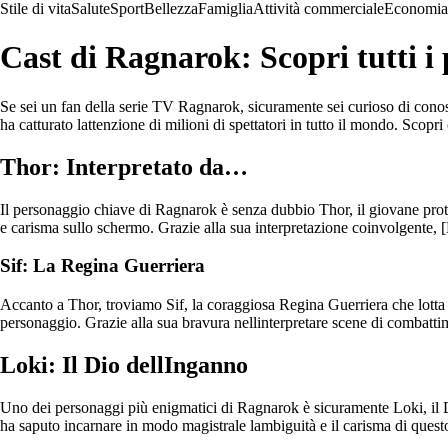
Stile di vita
Salute
Sport
Bellezza
Famiglia
Attività commerciale
Economia
Cast di Ragnarok: Scopri tutti i 
Se sei un fan della serie TV Ragnarok, sicuramente sei curioso di conoscer
ha catturato lattenzione di milioni di spettatori in tutto il mondo. Scopr
Thor: Interpretato da…
Il personaggio chiave di Ragnarok è senza dubbio Thor, il giovane protago
e carisma sullo schermo. Grazie alla sua interpretazione coinvolgente, [
Sif: La Regina Guerriera
Accanto a Thor, troviamo Sif, la coraggiosa Regina Guerriera che lotta al
personaggio. Grazie alla sua bravura nellinterpretare scene di combatti
Loki: Il Dio dellInganno
Uno dei personaggi più enigmatici di Ragnarok è sicuramente Loki, il Di
ha saputo incarnare in modo magistrale lambiguità e il carisma di questo