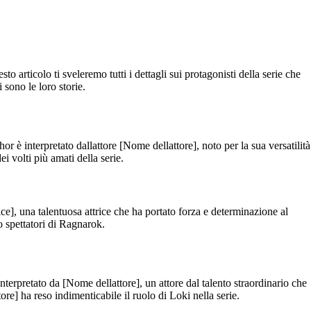
o articolo ti sveleremo tutti i dettagli sui protagonisti della serie che
 sono le loro storie.
r è interpretato dallattore [Nome dellattore], noto per la sua versatilità
 volti più amati della serie.
ce], una talentuosa attrice che ha portato forza e determinazione al
 spettatori di Ragnarok.
erpretato da [Nome dellattore], un attore dal talento straordinario che
e] ha reso indimenticabile il ruolo di Loki nella serie.