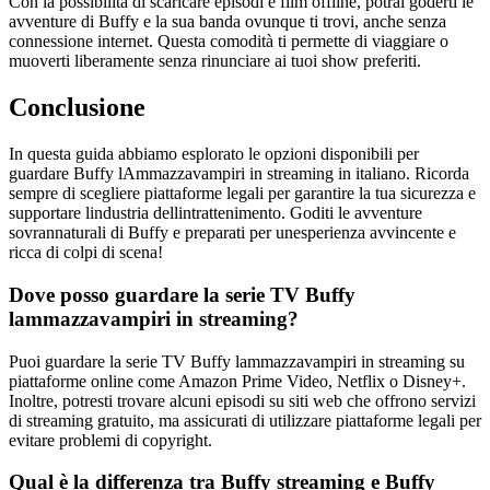
Con la possibilità di scaricare episodi e film offline, potrai goderti le
avventure di Buffy e la sua banda ovunque ti trovi, anche senza
connessione internet. Questa comodità ti permette di viaggiare o
muoverti liberamente senza rinunciare ai tuoi show preferiti.
Conclusione
In questa guida abbiamo esplorato le opzioni disponibili per
guardare Buffy lAmmazzavampiri in streaming in italiano. Ricorda
sempre di scegliere piattaforme legali per garantire la tua sicurezza e
supportare lindustria dellintrattenimento. Goditi le avventure
sovrannaturali di Buffy e preparati per unesperienza avvincente e
ricca di colpi di scena!
Dove posso guardare la serie TV Buffy
lammazzavampiri in streaming?
Puoi guardare la serie TV Buffy lammazzavampiri in streaming su
piattaforme online come Amazon Prime Video, Netflix o Disney+.
Inoltre, potresti trovare alcuni episodi su siti web che offrono servizi
di streaming gratuito, ma assicurati di utilizzare piattaforme legali per
evitare problemi di copyright.
Qual è la differenza tra Buffy streaming e Buffy