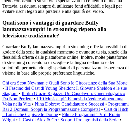
meno conosciuti o su siti web specializzati in contenuti di nicchia.
Tuttavia, assicurati sempre di utilizzare fonti affidabili e legali per
evitare rischi legati alla pirateria e alla qualità dei video.
Quali sono i vantaggi di guardare Buffy
lammazzavampiri in streaming rispetto alla
televisione tradizionale?
Guardare Buffy lammazzavampiri in streaming offre la possibilità di
godere della serie in qualsiasi momento e ovunque tu sia, grazie alla
flessibilità offerta dalle piattaforme online. Inoltre, molte piattaforme
di streaming consentono di scegliere la lingua dellaudio e dei
sottotitoli, permettendo agli spettatori di personalizzare lesperienza di
visione in base alle proprie preferenze linguistiche.
Chi era Scott Newman e Quali Sono le Circostanze della Sua Morte
•
Il Fascino del Cast di Young Sheldon: Il Giovane Sheldon e le sue
Stagioni
•
Il film Grazie Ragazzi: Un Capolavoro Cinematografico
Da Non Perdere
•
I 10 Musical più Famosi da Vedere almeno una
Volta nella Vita
•
Nina Dobrev: Candidature e Successi
•
Programmi
Rai 2 Domani: Scopri la Programmazione Completa!
•
Cast di Hitch
– Lui sì che Capisce le Donne
•
Film e Programmi TV di Robin
Wright
•
Il Cast di Alex & Co.: Scopri i Protagonisti della Serie
•