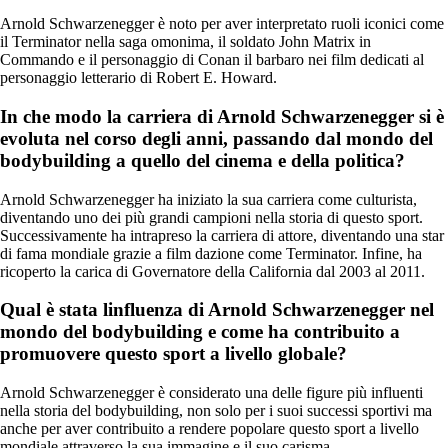
Arnold Schwarzenegger è noto per aver interpretato ruoli iconici come
il Terminator nella saga omonima, il soldato John Matrix in
Commando e il personaggio di Conan il barbaro nei film dedicati al
personaggio letterario di Robert E. Howard.
In che modo la carriera di Arnold Schwarzenegger si è
evoluta nel corso degli anni, passando dal mondo del
bodybuilding a quello del cinema e della politica?
Arnold Schwarzenegger ha iniziato la sua carriera come culturista,
diventando uno dei più grandi campioni nella storia di questo sport.
Successivamente ha intrapreso la carriera di attore, diventando una star
di fama mondiale grazie a film dazione come Terminator. Infine, ha
ricoperto la carica di Governatore della California dal 2003 al 2011.
Qual è stata linfluenza di Arnold Schwarzenegger nel
mondo del bodybuilding e come ha contribuito a
promuovere questo sport a livello globale?
Arnold Schwarzenegger è considerato una delle figure più influenti
nella storia del bodybuilding, non solo per i suoi successi sportivi ma
anche per aver contribuito a rendere popolare questo sport a livello
mondiale attraverso la sua immagine e il suo carisma.